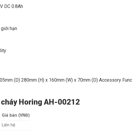
4V DC 0.8Ah
 giới hạn
lity
05mm (D) 280mm (H) x 160mm (W) x 70mm (D) Accessory Function
o cháy Horing AH-00212
Giá bán (VNĐ)
Liên hệ