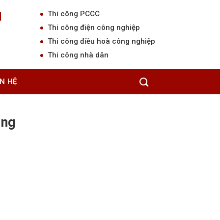
Thi công PCCC
N
Thi công điện công nghiệp
Thi công điều hoà công nghiệp
Thi công nhà dân
ÊN HỆ
Trang chủ
/
Shop
/
Tủ báo cháy Horing
ing