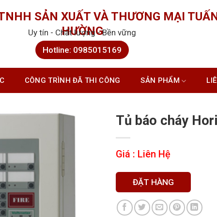
 TNHH SẢN XUẤT VÀ THƯƠNG MẠI TUẤ
HƯỜNG
Uy tín - Chất lượng - Bền vững
Hotline: 0985015169
ỨC
CÔNG TRÌNH ĐÃ THI CÔNG
SẢN PHẨM
LI
Tủ báo cháy Hor
Giá : Liên Hệ
ĐẶT HÀNG