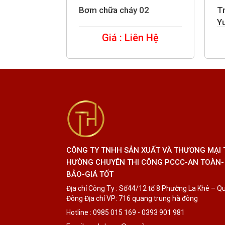
ự động-
Bơm chữa cháy 02
T
Y
ên Hệ
Giá : Liên Hệ
CÔNG TY TNHH SẢN XUẤT VÀ THƯƠNG MẠI
HƯỜNG CHUYÊN THI CÔNG PCCC-AN TOÀN-
BẢO-GIÁ TỐT
Địa chỉ Công Ty : Số44/12 tổ 8 Phường La Khê – Q
Đông Địa chỉ VP: 716 quang trung hà đông
Hotline : 0985 015 169 - 0393 901 981