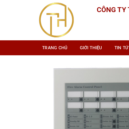
Skip
CÔNG TY
to
content
TRANG CHỦ
GIỚI THIỆU
TIN T
Tủ báo cháy Horing