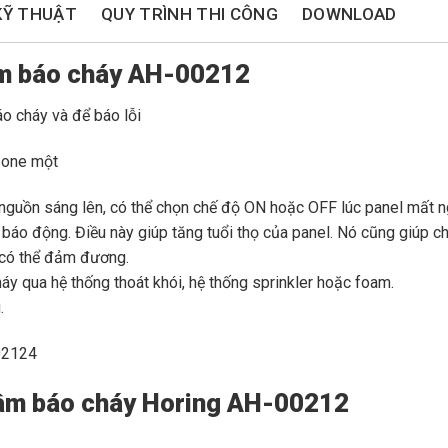
KỸ THUẬT
QUY TRÌNH THI CÔNG
DOWNLOAD
âm báo cháy AH-00212
o cháy và để báo lỗi
 zone một
ị nguồn sáng lên, có thể chọn chế độ ON hoặc OFF lúc panel mất n
 báo động. Điều này giúp tăng tuổi thọ của panel. Nó cũng giúp ch
y có thể đảm đương.
háy qua hệ thống thoát khói, hệ thống sprinkler hoặc foam.
.
-02124
tâm báo cháy Horing AH-00212