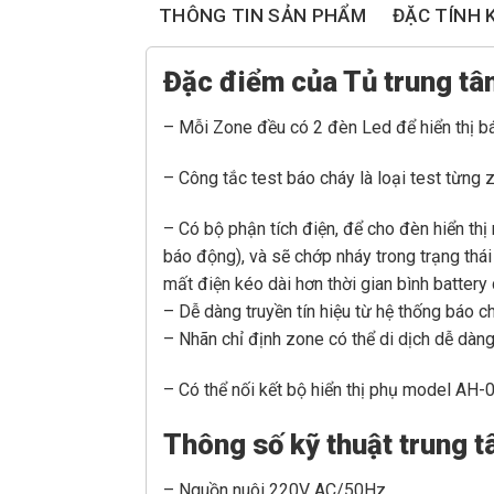
THÔNG TIN SẢN PHẨM
ĐẶC TÍNH 
Đặc điểm của Tủ trung t
– Mỗi Zone đều có 2 đèn Led để hiển thị bá
– Công tắc test báo cháy là loại test từng
– Có bộ phận tích điện, để cho đèn hiển th
báo động), và sẽ chớp nháy trong trạng thái
mất điện kéo dài hơn thời gian bình batter
– Dễ dàng truyền tín hiệu từ hệ thống báo c
– Nhãn chỉ định zone có thể di dịch dễ dàng
– Có thể nối kết bộ hiển thị phụ model AH
Thông số kỹ thuật trung 
– Nguồn nuôi 220V AC/50Hz