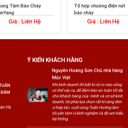
rung Tâm Báo Cháy
Tổ hợp chuông điện nút
unYang
báo cháy
Giá : Liên Hệ
Giá : Liên Hệ
Ý KIẾN KHÁCH HÀNG
Nguyễn Hoàng Sơn-Chủ nhà hàng
Mộc Việt
Khi kinh doanh thì bất kì rủi ro nào cũng
 TUẤN
có thể xảy ra, để đảm bảo an toàn tối đa
 ĐẢM
cho Khách hàng của mình và cơ sở kinh
doanh, tôi phải lựa chọn rất kĩ càng đơn
uận Hà
vị hợp tác- cuối cùng Tuấn Hường làm
tôi yên tâm vì kinh nghiệm và độ am hiểu
hệ thống.