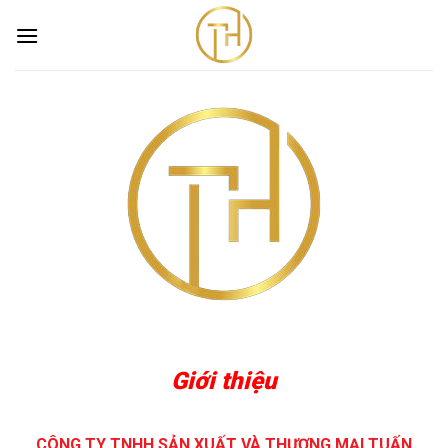
Skip
to
content
Giới thiệu
Trang chủ
/
Giới thiệu
Giới thiệu
CÔNG TY TNHH SẢN XUẤT VÀ THƯƠNG MẠI TUẤN