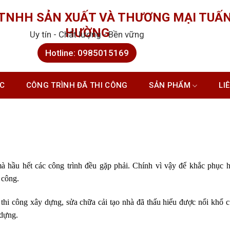
 TNHH SẢN XUẤT VÀ THƯƠNG MẠI TUẤ
HƯỜNG
Uy tín - Chất lượng - Bền vững
Hotline: 0985015169
ỨC
CÔNG TRÌNH ĐÃ THI CÔNG
SẢN PHẨM
LI
 hầu hết các công trình đều gặp phải. Chính vì vậy để khắc phục h
i công.
 thi công xây dựng, sửa chữa cải tạo nhà đã thấu hiểu được nổi khổ 
 dựng.