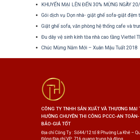
KHUYẾN MẠI LÊN ĐẾN 30% MỪNG NGÀY 20
Gói dịch vụ Dọn nhà- giặt ghế sofa-giặt đệm 
Giặt ghế sofa, văn phòng hệ thống cafe và tru
Đu dây vệ sinh kính tòa nhà cao tầng Viettel 
Chúc Mừng Năm Mới – Xuân Mậu Tuất 2018
CÔNG TY TNHH SẢN XUẤT VÀ THƯƠNG MẠI
HƯỜNG CHUYÊN THI CÔNG PCCC-AN TOÀN-
BẢO-GIÁ TỐT
Địa chỉ Công Ty : Số44/12 tổ 8 Phường La Khê – Q
Đông Địa chỉ VP: 716 quang trung hà đông