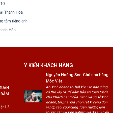
/10
tại Thanh Hóa
ng tâm tiếng anh
Thanh Hóa
Ý KIẾN KHÁCH HÀNG
Nguyễn Hoàng Sơn-Chủ nhà hàng
Mộc Việt
Khi kinh doanh thì bất kì rủi ro nào cũng
 TUẤN
có thể xảy ra, để đảm bảo an toàn tối đa
 ĐẢM
cho Khách hàng của mình và cơ sở kinh
doanh, tôi phải lựa chọn rất kĩ càng đơn
uận Hà
vị hợp tác- cuối cùng Tuấn Hường làm
tôi yên tâm vì kinh nghiệm và độ am hiểu