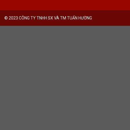
© 2023 CÔNG TY TNHH SX VÀ TM TUẤN HƯỜNG