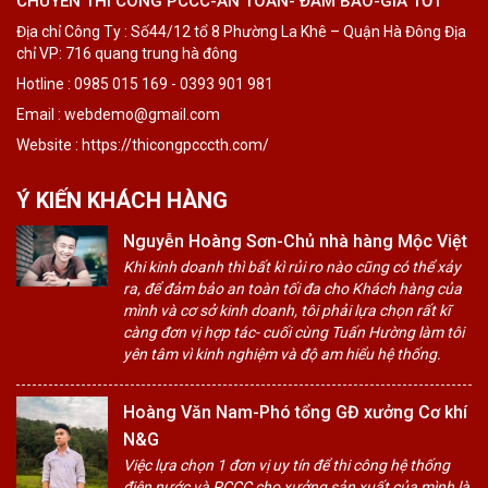
CHUYÊN THI CÔNG PCCC-AN TOÀN- ĐẢM BẢO-GIÁ TỐT
Địa chỉ Công Ty : Số44/12 tổ 8 Phường La Khê – Quận Hà Đông Địa
chỉ VP: 716 quang trung hà đông
Hotline : 0985 015 169 - 0393 901 981
Email : webdemo@gmail.com
Website : https://thicongpcccth.com/
Ý KIẾN KHÁCH HÀNG
Nguyễn Hoàng Sơn-Chủ nhà hàng Mộc Việt
Khi kinh doanh thì bất kì rủi ro nào cũng có thể xảy
ra, để đảm bảo an toàn tối đa cho Khách hàng của
mình và cơ sở kinh doanh, tôi phải lựa chọn rất kĩ
càng đơn vị hợp tác- cuối cùng Tuấn Hường làm tôi
yên tâm vì kinh nghiệm và độ am hiểu hệ thống.
Hoàng Văn Nam-Phó tổng GĐ xưởng Cơ khí
N&G
Việc lựa chọn 1 đơn vị uy tín để thi công hệ thống
điện nước và PCCC cho xưởng sản xuất của mình là