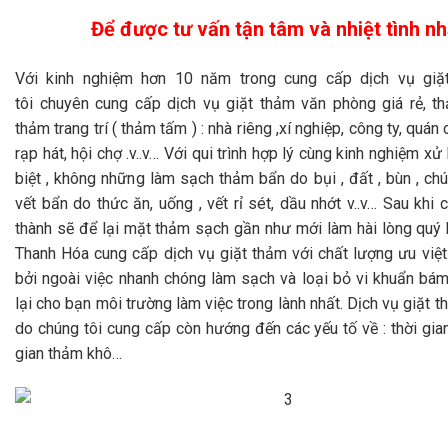
Để được tư vấn tận tâm và nhiệt tình n
Với kinh nghiệm hơn 10 năm trong cung cấp dịch vụ giặ
tôi
chuyên cung cấp dịch vụ giặt thảm văn phòng giá rẻ, th
thảm trang trí ( thảm tấm ) : nhà riêng ,xí nghiệp, công ty, quán 
rạp hát, hội chợ .v..v… Với qui trình hợp lý cùng kinh nghiệm xử
biệt , không những làm sạch thảm bẩn do bụi , đất , bùn , chú
vết bẩn do thức ăn, uống , vết rỉ sét, dầu nhớt v..v… Sau khi
thành sẽ để lại mặt thảm sạch gần như mới làm hài lòng quý 
Thanh Hóa cung cấp dịch vụ giặt thảm với chất lượng ưu việt 
bởi ngoài việc nhanh chóng làm sạch và loại bỏ vi khuẩn bám
lại cho bạn môi trường làm việc trong lành nhất. Dịch vụ giặt
do chúng tôi cung cấp còn hướng đến các yếu tố về : thời gian
gian thảm khô…