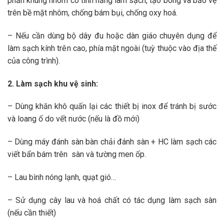
phần khung nhôm có tính năng làm sạch, tạo bóng và bảo vệ
trên bề mặt nhôm, chống bám bụi, chống oxy hoá.
– Nếu cần dùng bộ dây đu hoặc dàn giáo chuyên dụng để
làm sạch kính trên cao, phía mặt ngoài (tuỳ thuộc vào địa thế
của công trình).
2. Làm sạch khu vệ sinh:
– Dùng khăn khô quấn lại các thiết bị inox để tránh bị sước
và loang ố do vết nước (nếu là đồ mới)
– Dùng máy đánh sàn bàn chải đánh sàn + HC làm sạch các
viết bẩn bám trên sàn và tường men ốp.
– Lau bình nóng lạnh, quạt gió…
– Sử dụng cây lau và hoá chất có tác dụng làm sạch sàn
(nếu cần thiết)