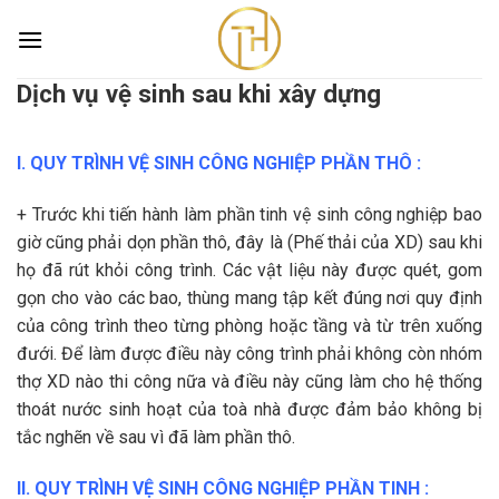
Skip
to
content
Dịch vụ vệ sinh sau khi xây dựng
Dịch vụ vệ sinh sau khi xây dựng
Trang chủ
/
Dịch vụ vệ sinh sau khi xây dựng
I. QUY TRÌNH VỆ SINH CÔNG NGHIỆP PHẦN THÔ :
+ Trước khi tiến hành làm phần tinh vệ sinh công nghiệp bao
giờ cũng phải dọn phần thô, đây là (Phế thải của XD) sau khi
họ đã rút khỏi công trình. Các vật liệu này được quét, gom
gọn cho vào các bao, thùng mang tập kết đúng nơi quy định
của công trình theo từng phòng hoặc tầng và từ trên xuống
đưới. Để làm được điều này công trình phải không còn nhóm
thợ XD nào thi công nữa và điều này cũng làm cho hệ thống
thoát nước sinh hoạt của toà nhà được đảm bảo không bị
tắc nghẽn về sau vì đã làm phần thô.
II. QUY TRÌNH VỆ SINH CÔNG NGHIỆP PHẦN TINH :