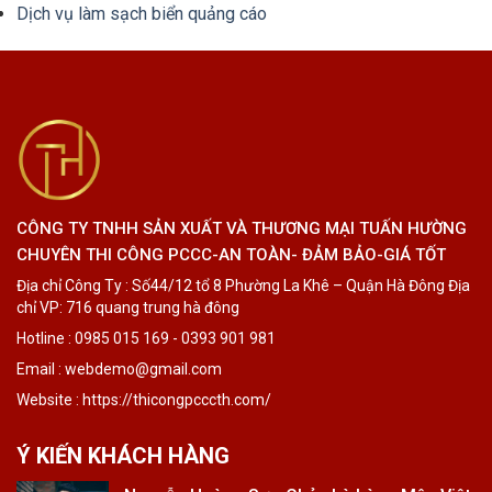
Dịch vụ làm sạch biển quảng cáo
CÔNG TY TNHH SẢN XUẤT VÀ THƯƠNG MẠI TUẤN HƯỜNG
CHUYÊN THI CÔNG PCCC-AN TOÀN- ĐẢM BẢO-GIÁ TỐT
Địa chỉ Công Ty : Số44/12 tổ 8 Phường La Khê – Quận Hà Đông Địa
chỉ VP: 716 quang trung hà đông
Hotline : 0985 015 169 - 0393 901 981
Email : webdemo@gmail.com
Website : https://thicongpcccth.com/
Ý KIẾN KHÁCH HÀNG