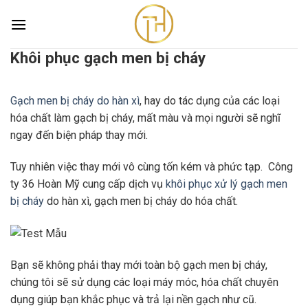
Skip
to
content
Khôi phục gạch men bị cháy
Khôi phục gạch men bị cháy
Trang chủ
/
Khôi phục gạch men bị cháy
Gạch men bị cháy do hàn xì
, hay do tác dụng của các loại
hóa chất làm gạch bị cháy, mất màu và mọi người sẽ nghĩ
ngay đến biện pháp thay mới.
Tuy nhiên việc thay mới vô cùng tốn kém và phức tạp. Công
ty 36 Hoàn Mỹ cung cấp dịch vụ
khôi phục xử lý gạch men
bị cháy
do hàn xì, gạch men bị cháy do hóa chất.
Bạn sẽ không phải thay mới toàn bộ gạch men bị cháy,
chúng tôi sẽ sử dụng các loại máy móc, hóa chất chuyên
dụng giúp bạn khắc phục và trả lại nền gạch như cũ.