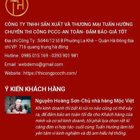
CÔNG TY TNHH SẢN XUẤT VÀ THƯƠNG MẠI TUẤN HƯỜNG
CHUYÊN THI CÔNG PCCC-AN TOÀN- ĐẢM BẢO-GIÁ TỐT
Địa chỉ Công Ty : Số44/12 tổ 8 Phường La Khê – Quận Hà Đông Địa
chỉ VP: 716 quang trung hà đông
Hotline : 0985 015 169 - 0393 901 981
Email : webdemo@gmail.com
Website : https://thicongpcccth.com/
Ý KIẾN KHÁCH HÀNG
Nguyễn Hoàng Sơn-Chủ nhà hàng Mộc Việt
Khi kinh doanh thì bất kì rủi ro nào cũng có thể xảy
ra, để đảm bảo an toàn tối đa cho Khách hàng của
mình và cơ sở kinh doanh, tôi phải lựa chọn rất kĩ
càng đơn vị hợp tác- cuối cùng Tuấn Hường làm tôi
yên tâm vì kinh nghiệm và độ am hiểu hệ thống.