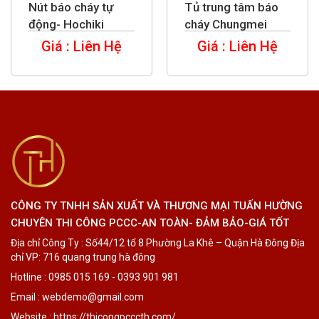
Nút báo cháy tự
Tủ trung tâm báo
động- Hochiki
cháy Chungmei
Giá : Liên Hệ
Giá : Liên Hệ
CÔNG TY TNHH SẢN XUẤT VÀ THƯƠNG MẠI TUẤN HƯỜNG
CHUYÊN THI CÔNG PCCC-AN TOÀN- ĐẢM BẢO-GIÁ TỐT
Địa chỉ Công Ty : Số44/12 tổ 8 Phường La Khê – Quận Hà Đông Địa
chỉ VP: 716 quang trung hà đông
Hotline : 0985 015 169 - 0393 901 981
Email : webdemo@gmail.com
Website : https://thicongpcccth.com/