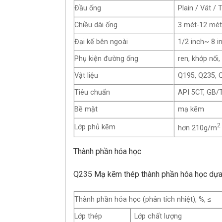
Đầu ống
Plain / Vát /
Chiều dài ống
3 mét-12 mé
Đại kế bên ngoài
1/2 inch~ 8 i
Phụ kiện đường ống
ren, khớp nối,
Vật liệu
Q195, Q235, 
Tiêu chuẩn
API 5CT, GB/
Bề mặt
mạ kẽm
2
Lớp phủ kẽm
hơn 210g/m
Thành phần hóa học
Q235 Mạ kẽm thép thành phần hóa học dựa t
Thành phần hóa học (phân tích nhiệt), %, ≤
Lớp thép
Lớp chất lượng