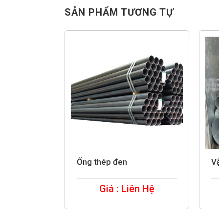
SẢN PHẨM TƯƠNG TỰ
 PCCC 2
Ống thép đen
Vậ
ên Hệ
Giá : Liên Hệ