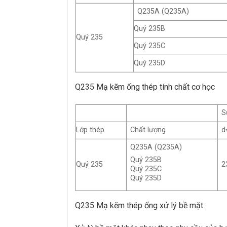
Q235A (Q235A)
Quý 235B
Quý 235
Quý 235C
Quý 235D
Q235 Mạ kẽm ống thép tính chất cơ học
S
Lớp thép
Chất lượng
d
Q235A (Q235A)
Quý 235B
Quý 235
2
Quý 235C
Quý 235D
Q235 Mạ kẽm thép ống xử lý bề mặt