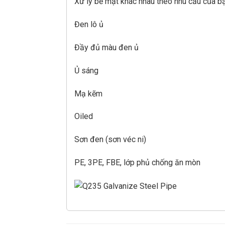
Xử lý bề mặt khác nhau theo nhu cầu của b
Đen lô ủ
Đầy đủ màu đen ủ
Ủ sáng
Mạ kẽm
Oiled
Sơn đen (sơn véc ni)
PE, 3PE, FBE, lớp phủ chống ăn mòn