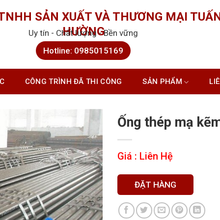
 TNHH SẢN XUẤT VÀ THƯƠNG MẠI TUẤ
HƯỜNG
Uy tín - Chất lượng - Bền vững
Hotline: 0985015169
ỨC
CÔNG TRÌNH ĐÃ THI CÔNG
SẢN PHẨM
LI
Tran
Ống thép mạ kẽm
Giá : Liên Hệ
ĐẶT HÀNG