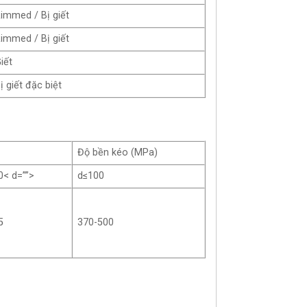
immed / Bị giết
immed / Bị giết
iết
ị giết đặc biệt
Độ bền kéo (MPa)
0< d=””>
d≤100
5
370-500