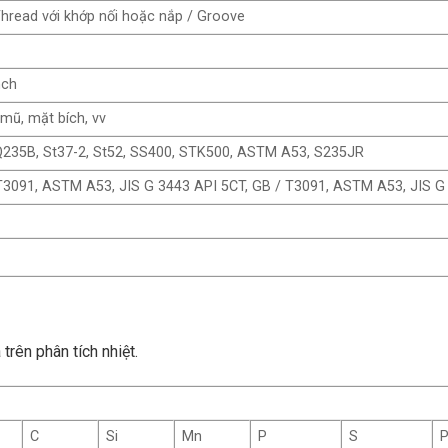
 Thread với khớp nối hoặc nắp / Groove
t
nch
 mũ, mặt bích, vv
Q235B, St37-2, St52, SS400, STK500, ASTM A53, S235JR
T3091, ASTM A53, JIS G 3443 API 5CT, GB / T3091, ASTM A53, JIS G
rên phân tích nhiệt.
C
Si
Mn
P
S
P