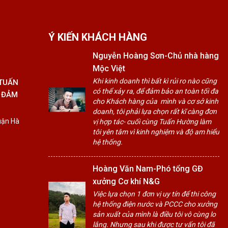
Ý KIẾN KHÁCH HÀNG
Nguyễn Hoàng Sơn-Chủ nhà hàng
Mộc Việt
Khi kinh doanh thì bất kì rủi ro nào cũng
 TUẤN
có thể xảy ra, để đảm bảo an toàn tối đa
 ĐẢM
cho Khách hàng của mình và cơ sở kinh
doanh, tôi phải lựa chọn rất kĩ càng đơn
uận Hà
vị hợp tác- cuối cùng Tuấn Hường làm
tôi yên tâm vì kinh nghiệm và độ am hiểu
hệ thống.
Hoàng Văn Nam-Phó tổng GĐ
xưởng Cơ khí N&G
Việc lựa chọn 1 đơn vị uy tín để thi công
hệ thống điện nước và PCCC cho xưởng
sản xuất của mình là điều tôi vô cùng lo
lắng. Nhưng sau khi được tư vấn tôi đã