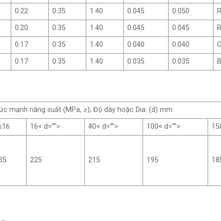
0.22
0.35
1.40
0.045
0.050
R
0.20
0.35
1.40
0.045
0.045
R
0.17
0.35
1.40
0.040
0.040
G
0.17
0.35
1.40
0.035
0.035
B
ức mạnh năng suất (MPa, ≥); Độ dày hoặc Dia. (d) mm
≤16
16< d=””>
40< d=””>
100< d=””>
15
35
225
215
195
18