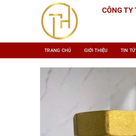
Skip
CÔNG TY
to
content
TRANG CHỦ
GIỚI THIỆU
TIN T
Vật tư thi công PCCC 3