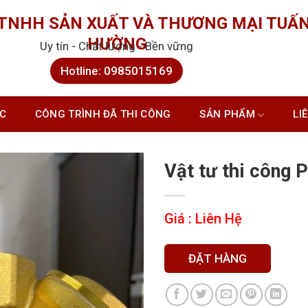
 TNHH SẢN XUẤT VÀ THƯƠNG MẠI TUẤ
HƯỜNG
Uy tín - Chất lượng - Bền vững
Hotline: 0985015169
ỨC
CÔNG TRÌNH ĐÃ THI CÔNG
SẢN PHẨM
LI
Vật tư thi công 
Giá : Liên Hệ
ĐẶT HÀNG