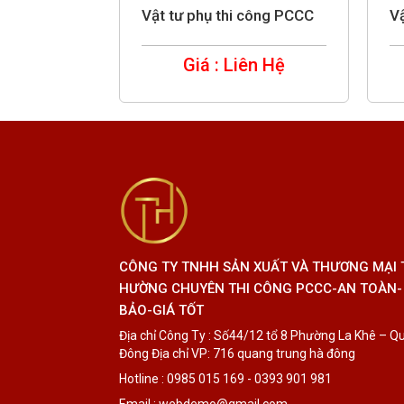
Vật tư phụ thi công PCCC
V
ên Hệ
Giá : Liên Hệ
CÔNG TY TNHH SẢN XUẤT VÀ THƯƠNG MẠI
HƯỜNG CHUYÊN THI CÔNG PCCC-AN TOÀN-
BẢO-GIÁ TỐT
Địa chỉ Công Ty : Số44/12 tổ 8 Phường La Khê – Q
Đông Địa chỉ VP: 716 quang trung hà đông
Hotline : 0985 015 169 - 0393 901 981
Email : webdemo@gmail.com