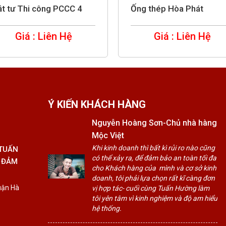
ật tư Thi công PCCC 4
Ống thép Hòa Phát
Giá : Liên Hệ
Giá : Liên Hệ
Ý KIẾN KHÁCH HÀNG
Nguyễn Hoàng Sơn-Chủ nhà hàng
Mộc Việt
Khi kinh doanh thì bất kì rủi ro nào cũng
 TUẤN
có thể xảy ra, để đảm bảo an toàn tối đa
 ĐẢM
cho Khách hàng của mình và cơ sở kinh
doanh, tôi phải lựa chọn rất kĩ càng đơn
uận Hà
vị hợp tác- cuối cùng Tuấn Hường làm
tôi yên tâm vì kinh nghiệm và độ am hiểu
hệ thống.