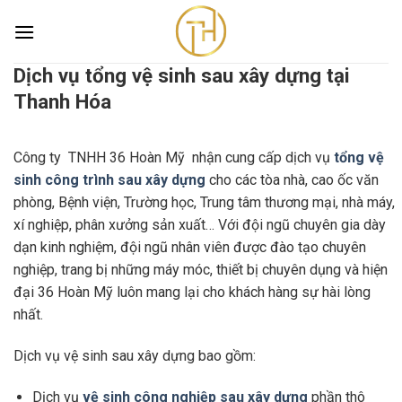
Skip
to
content
Dịch vụ tổng vệ sinh sau xây dựng tại
Dịch vụ tổng vệ sinh sau xây dựng tại
Thanh Hóa
Thanh Hóa
Trang chủ
/
Dịch vụ tổng vệ sinh sau xây dựng tại Thanh
Hóa
Công ty TNHH 36 Hoàn Mỹ nhận cung cấp dịch vụ
tổng vệ
sinh công trình sau xây dựng
cho các tòa nhà, cao ốc văn
phòng, Bệnh viện, Trường học, Trung tâm thương mại, nhà máy,
xí nghiệp, phân xưởng sản xuất… Với đội ngũ chuyên gia dày
dạn kinh nghiệm, đội ngũ nhân viên được đào tạo chuyên
nghiệp, trang bị những máy móc, thiết bị chuyên dụng và hiện
đại 36 Hoàn Mỹ luôn mang lại cho khách hàng sự hài lòng
nhất.
Dịch vụ vệ sinh sau xây dựng bao gồm:
Dịch vụ
vệ sinh công nghiệp sau xây dựng
phần thô