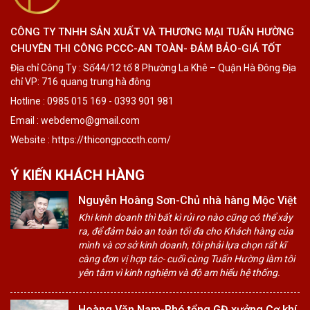
CÔNG TY TNHH SẢN XUẤT VÀ THƯƠNG MẠI TUẤN HƯỜNG
CHUYÊN THI CÔNG PCCC-AN TOÀN- ĐẢM BẢO-GIÁ TỐT
Địa chỉ Công Ty : Số44/12 tổ 8 Phường La Khê – Quận Hà Đông Địa
chỉ VP: 716 quang trung hà đông
Hotline : 0985 015 169 - 0393 901 981
Email : webdemo@gmail.com
Website : https://thicongpcccth.com/
Ý KIẾN KHÁCH HÀNG
Nguyễn Hoàng Sơn-Chủ nhà hàng Mộc Việt
Khi kinh doanh thì bất kì rủi ro nào cũng có thể xảy
ra, để đảm bảo an toàn tối đa cho Khách hàng của
mình và cơ sở kinh doanh, tôi phải lựa chọn rất kĩ
càng đơn vị hợp tác- cuối cùng Tuấn Hường làm tôi
yên tâm vì kinh nghiệm và độ am hiểu hệ thống.
Hoàng Văn Nam-Phó tổng GĐ xưởng Cơ khí