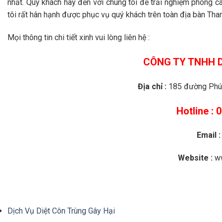
nhất. Quý khách hãy đến với chúng tôi để trải nghiệm phong c
tôi rất hân hạnh được phục vụ quý khách trên toàn địa bàn Tha
Mọi thông tin chi tiết xinh vui lòng liên hệ :
CÔNG TY TNHH D
Địa chỉ :
185 đường Phú 
Hotline :
Email :
Website :
ww
Dịch Vụ Diệt Côn Trùng Gây Hại