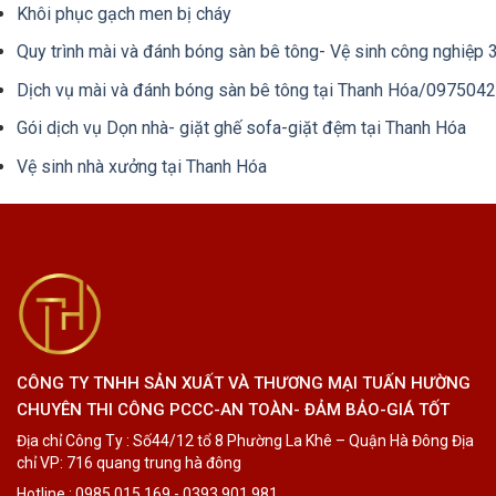
Khôi phục gạch men bị cháy
Quy trình mài và đánh bóng sàn bê tông- Vệ sinh công nghiệp
Dịch vụ mài và đánh bóng sàn bê tông tại Thanh Hóa/097504
Gói dịch vụ Dọn nhà- giặt ghế sofa-giặt đệm tại Thanh Hóa
Vệ sinh nhà xưởng tại Thanh Hóa
CÔNG TY TNHH SẢN XUẤT VÀ THƯƠNG MẠI TUẤN HƯỜNG
CHUYÊN THI CÔNG PCCC-AN TOÀN- ĐẢM BẢO-GIÁ TỐT
Địa chỉ Công Ty : Số44/12 tổ 8 Phường La Khê – Quận Hà Đông Địa
chỉ VP: 716 quang trung hà đông
Hotline : 0985 015 169 - 0393 901 981